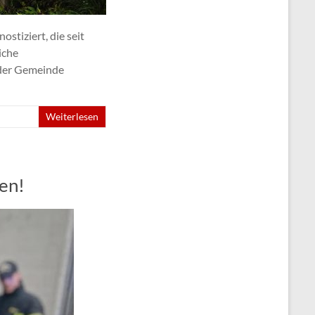
tiziert, die seit
iche
 der Gemeinde
Weiterlesen
en!