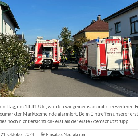
mittag, um 14:41 Uhr, wurden wir gemeinsam mit drei weiteren 
umarkter Marktgemeinde alarmiert. Beim Eintreffen unserer erst
s noch nicht ersichtlich- erst als der erste Atemschutztrupp
21. Oktober 2024
Einsätze
,
Neuigkeiten