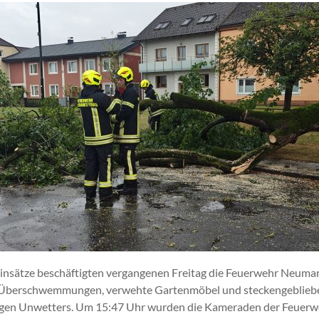
insätze beschäftigten vergangenen Freitag die Feuerwehr Neumar
Überschwemmungen, verwehte Gartenmöbel und steckengeblieb
tigen Unwetters. Um 15:47 Uhr wurden die Kameraden der Feuerw