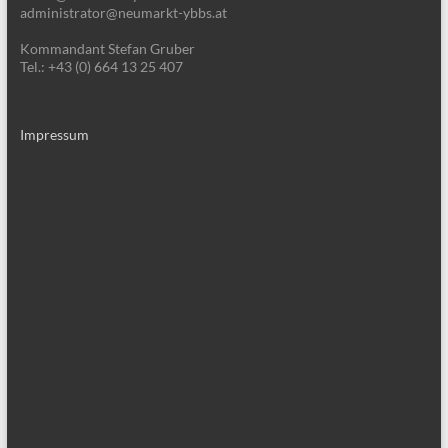
administrator@neumarkt-ybbs.at
Kommandant Stefan Gruber
Tel.: +43 (0) 664 13 25 407
Impressum