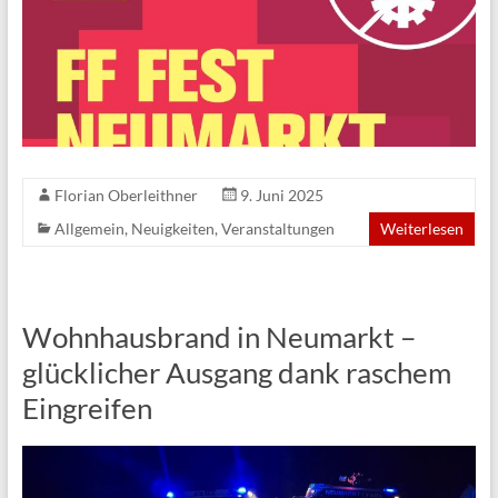
Florian Oberleithner
9. Juni 2025
Allgemein
,
Neuigkeiten
,
Veranstaltungen
Weiterlesen
Wohnhausbrand in Neumarkt –
glücklicher Ausgang dank raschem
Eingreifen