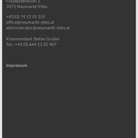
Freizeitzentrum 2
3371 Neumarkt/Ybbs
+43 (0) 74 12 55 155
office@neumarkt-ybbs.at
administrator@neumarkt-ybbs.at
Kommandant Stefan Gruber
Tel.: +43 (0) 664 13 25 407
Impressum